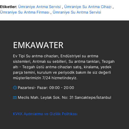
Etiketler:
Ümraniye Arıtma Servisi
,
Ümraniye Su Arıtma Cihazı
,
Ümraniye Su Arıtma Firması
,
Ümraniye Su Arıtma Servisi
EMKAWATER
Ev Tipi Su arıtma cihazları, Endüstriyel su arıtma
sistemleri, Arıtmalı su sebilleri, Su arıtma tankları, Tezgah
altı - Tezgah üstü arıtma cihazları satış, kiralama, yedek
parça temini, kurulum ve periyodik bakım ile siz değerli
müşterilerimizin 7/24 hizmetindeyiz.
Pazartesi- Pazar: 09:00 - 20:00
Meclis Mah. Leylak Sok. No: 31 Sancaktepe/İstanbul
KVKK Aydınlatma ve Gizlilik Politikası