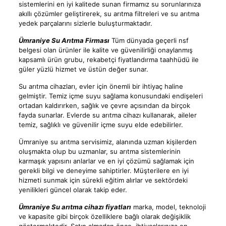
sistemlerini en iyi kalitede sunan firmamız su sorunlarınıza
akıllı çözümler geliştirerek, su arıtma filtreleri ve su arıtma
yedek parçalarını sizlerle buluşturmaktadır.
Ümraniye Su Arıtma Firması
Tüm dünyada geçerli nsf
belgesi olan ürünler ile kalite ve güvenilirliği onaylanmış
kapsamlı ürün grubu, rekabetçi fiyatlandırma taahhüdü ile
güler yüzlü hizmet ve üstün değer sunar.
Su arıtma cihazları, evler için önemli bir ihtiyaç haline
gelmiştir. Temiz içme suyu sağlama konusundaki endişeleri
ortadan kaldırırken, sağlık ve çevre açısından da birçok
fayda sunarlar. Evlerde su arıtma cihazı kullanarak, aileler
temiz, sağlıklı ve güvenilir içme suyu elde edebilirler.
Ümraniye su arıtma servisimiz, alanında uzman kişilerden
oluşmakta olup bu uzmanlar, su arıtma sistemlerinin
karmaşık yapısını anlarlar ve en iyi çözümü sağlamak için
gerekli bilgi ve deneyime sahiptirler. Müşterilere en iyi
hizmeti sunmak için sürekli eğitim alırlar ve sektördeki
yenilikleri güncel olarak takip eder.
Ümraniye Su arıtma cihazı fiyatları
marka, model, teknoloji
ve kapasite gibi birçok özelliklere bağlı olarak değişiklik