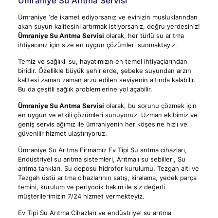
Ümraniye Su Arıtma Servisi
Ümraniye ‘de ikamet ediyorsanız ve evinizin musluklarından
akan suyun kalitesini artırmak istiyorsanız, doğru yerdesiniz!
Ümraniye Su Arıtma Servisi
olarak, her türlü su arıtma
ihtiyacınız için size en uygun çözümleri sunmaktayız.
Temiz ve sağlıklı su, hayatımızın en temel ihtiyaçlarından
biridir. Özellikle büyük şehirlerde, şebeke suyundan arzın
kalitesi zaman zaman arzu edilen seviyenin altında kalabilir.
Bu da çeşitli sağlık problemlerine yol açabilir.
Ümraniye Su Arıtma Servisi
olarak, bu sorunu çözmek için
en uygun ve etkili çözümleri sunuyoruz. Uzman ekibimiz ve
geniş servis ağımız ile ümraniyenin her köşesine hızlı ve
güvenilir hizmet ulaştırıyoruz.
Ümraniye Su Arıtma Firmamız Ev Tipi Su arıtma cihazları,
Endüstriyel su arıtma sistemleri, Arıtmalı su sebilleri, Su
arıtma tankları, Su deposu hidrofor kurulumu, Tezgah altı ve
Tezgah üstü arıtma cihazlarının satış, kiralama, yedek parça
temini, kurulum ve periyodik bakım ile siz değerli
müşterilerimizin 7/24 hizmet vermekteyiz.
Ev Tipi Su Arıtma Cihazları ve endüstriyel su arıtma