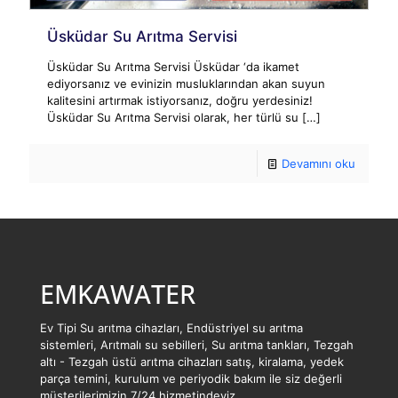
Üsküdar Su Arıtma Servisi
Üsküdar Su Arıtma Servisi Üsküdar ‘da ikamet
ediyorsanız ve evinizin musluklarından akan suyun
kalitesini artırmak istiyorsanız, doğru yerdesiniz!
Üsküdar Su Arıtma Servisi olarak, her türlü su
[…]
Devamını oku
EMKAWATER
Ev Tipi Su arıtma cihazları, Endüstriyel su arıtma
sistemleri, Arıtmalı su sebilleri, Su arıtma tankları, Tezgah
altı - Tezgah üstü arıtma cihazları satış, kiralama, yedek
parça temini, kurulum ve periyodik bakım ile siz değerli
müşterilerimizin 7/24 hizmetindeyiz.