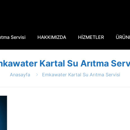
ıtma Servisi
HAKKIMIZDA
HİZMETLER
ÜRÜN
kawater Kartal Su Arıtma Serv
Anasayfa
Emkawater Kartal Su Arıtma Servisi