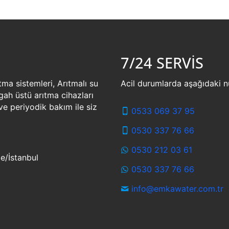
7/24 SERVİS
tma sistemleri, Arıtmalı su
Acil durumlarda aşağıdaki nu
zgah üstü arıtma cihazları
ve periyodik bakım ile siz
0533 069 37 95
0530 337 76 66
0530 212 03 61
e/İstanbul
0530 337 76 66
info@emkawater.com.tr