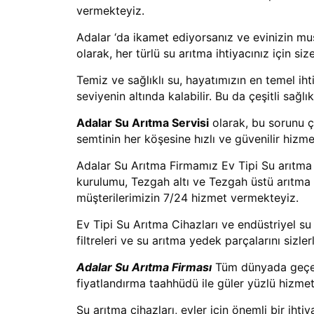
vermekteyiz.
Adalar ‘da ikamet ediyorsanız ve evinizin mus
olarak, her türlü su arıtma ihtiyacınız için 
Temiz ve sağlıklı su, hayatımızın en temel ih
seviyenin altında kalabilir. Bu da çeşitli sağlı
Adalar Su Arıtma Servisi
olarak, bu sorunu ç
semtinin her köşesine hızlı ve güvenilir hizme
Adalar Su Arıtma Firmamız Ev Tipi Su arıtma ci
kurulumu, Tezgah altı ve Tezgah üstü arıtma c
müşterilerimizin 7/24 hizmet vermekteyiz.
Ev Tipi Su Arıtma Cihazları ve endüstriyel su 
filtreleri ve su arıtma yedek parçalarını sizle
Adalar Su Arıtma Firması
Tüm dünyada geçerli
fiyatlandırma taahhüdü ile güler yüzlü hizme
Su arıtma cihazları, evler için önemli bir ih