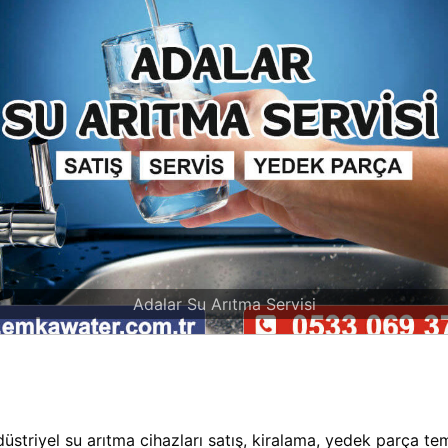
Adalar Su Arıtma Servisi
düstriyel su arıtma cihazları satış, kiralama, yedek parça t