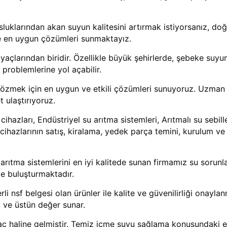
luklarından akan suyun kalitesini artırmak istiyorsanız, do
size en uygun çözümleri sunmaktayız.
tiyaçlarından biridir. Özellikle büyük şehirlerde, şebeke su
k problemlerine yol açabilir.
özmek için en uygun ve etkili çözümleri sunuyoruz. Uzman e
t ulaştırıyoruz.
hazları, Endüstriyel su arıtma sistemleri, Arıtmalı su sebill
ihazlarının satış, kiralama, yedek parça temini, kurulum ve 
arıtma sistemlerini en iyi kalitede sunan firmamız su sorunlar
rle buluşturmaktadır.
 nsf belgesi olan ürünler ile kalite ve güvenilirliği onayla
t ve üstün değer sunar.
tiyaç haline gelmiştir. Temiz içme suyu sağlama konusundaki e