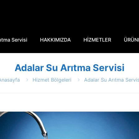
ıtma Servisi
HAKKIMIZDA
HİZMETLER
ÜRÜN
Adalar Su Arıtma Servisi
Anasayfa
Hizmet Bölgeleri
Adalar Su Arıtma Servis