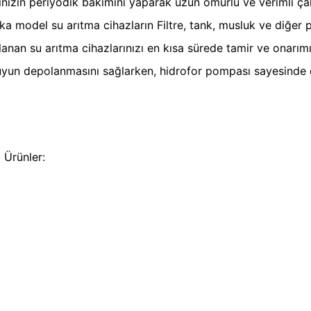
ınızın periyodik bakımını yaparak uzun ömürlü ve verimli çal
 model su arıtma cihazların Filtre, tank, musluk ve diğer pa
anan su arıtma cihazlarınızı en kısa sürede tamir ve onarımı
yun depolanmasını sağlarken, hidrofor pompası sayesinde de
 Ürünler: